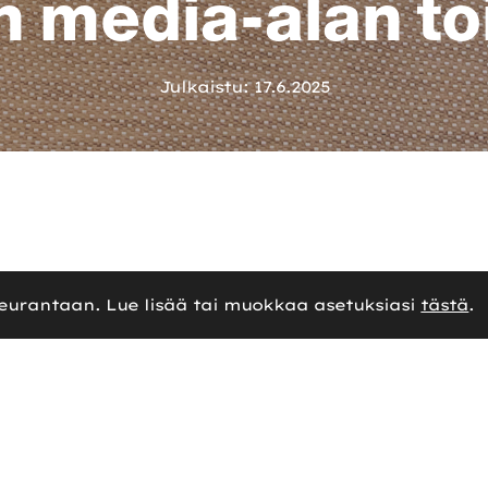
n media-alan toi
Julkaistu: 17.6.2025
ölönlahdella sijaitsevan toimitilansa sisääntu
seurantaan. Lue lisää tai muokkaa asetuksiasi
tästä
.
n brändiä ja työskentelytapoja.
ikutelman antajana – siellä vastaanotetaan viera
erilaisia produktioita. Mediatalon sisääntulo 
iminnasta.