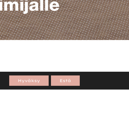
mijalle
lokerroksen vastaamaan
Hyväksy
Estä
ilijoita, järjestetään
kertoo näyttävää tarinaa