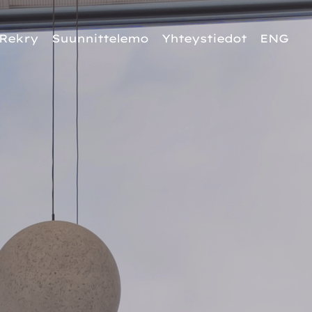
Rekry
Suunnittelemo
Yhteystiedot
ENG