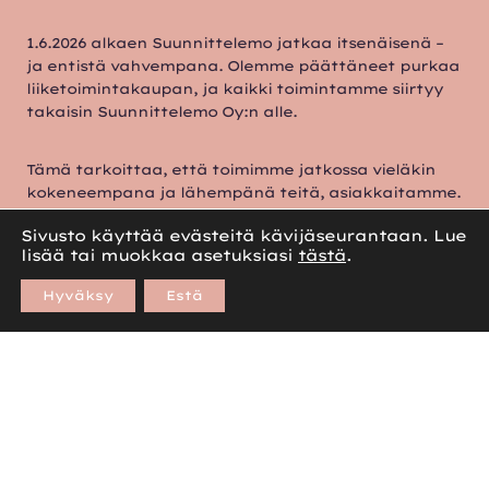
1.6.2026 alkaen Suunnittelemo jatkaa itsenäisenä –
ja entistä vahvempana. Olemme päättäneet purkaa
liiketoimintakaupan, ja kaikki toimintamme siirtyy
takaisin Suunnittelemo Oy:n alle.
Tämä tarkoittaa, että toimimme jatkossa vieläkin
kokeneempana ja lähempänä teitä, asiakkaitamme.
Suunnittelemo Oy on vuonna 2014 perustettu Etelä-
Sivusto käyttää evästeitä kävijäseurantaan. Lue
Suomen alueella toimiva kiinteistöjen
lisää tai muokkaa asetuksiasi
tästä
.
kehityshankkeisiin, tilasuunnitteluun,
arkkitehtuuriin, konsepteihin sekä tila- ja
Hyväksy
Estä
sisustussuunnitteluun erikoistunut
suunnittelutoimisto.
Meillä on iloinen uutinen jaettavanamme.