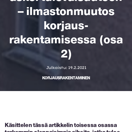
– ilmaston­muutos
korjaus­
rakentamisessa (osa
2)
Julkaistu: 19.2.2021
KORJAUSRAKENTAMINEN
Käsittelen tässä artikkelin toisessa osassa