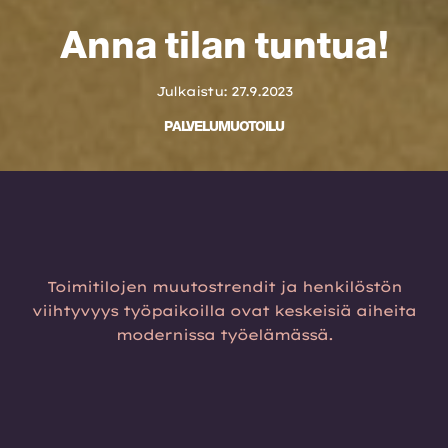
Anna tilan tuntua!
Julkaistu: 27.9.2023
PALVELUMUOTOILU
Toimitilojen muutostrendit ja henkilöstön
viihtyvyys työpaikoilla ovat keskeisiä aiheita
modernissa työelämässä.