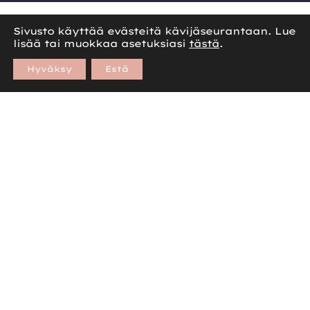
Sivusto käyttää evästeitä kävijäseurantaan. Lue
lisää tai muokkaa asetuksiasi
tästä
.
Hyväksy
Estä
Toimitiloja suunniteltaessa on
huomioitavana useita tärkeitä
näkökohtia
AVAINASEMASSA HENKILÖSTÖN
KUUNTELU JA TARPEIDEN
YMMÄRTÄMINEN
Toimitilojen suunnittelun avainasemassa ovat
henkilöstön kuuntelu ja tarpeiden
ymmärtäminen. Käyttäjäkeskeinen
lähestymistapa sekä palvelumuotoilun